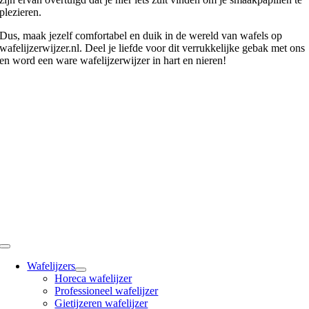
plezieren.
Dus, maak jezelf comfortabel en duik in de wereld van wafels op
wafelijzerwijzer.nl. Deel je liefde voor dit verrukkelijke gebak met ons
en word een ware wafelijzerwijzer in hart en nieren!
WafelijzerWijzer.nl
info@wafelijzerwijzer.nl
populair
Toggle
Navigation
Wafelijzers
Horeca wafelijzer
Professioneel wafelijzer
Gietijzeren wafelijzer