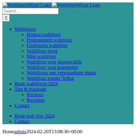
Ga
naar
Search
inhoud
for:
Wafelijzers
Horeca wafelijzer
Professioneel wafelijzer
Gietijzeren wafelijzer
Wafelijzer groot
Mini wafelijzer
Wafelijzer voor stroopwafels
Wafelijzer voor kniepertjes
Wafelijzers met verwisselbare platen
Wafelijzer zonder Teflon
Beste wafelijzers 2024
Tips & Inspiratie
Reviews
Recepten
Contact
Beste tosti ijzer 2024
Contact
Home
admin
2024-02-20T13:08:36+00:00