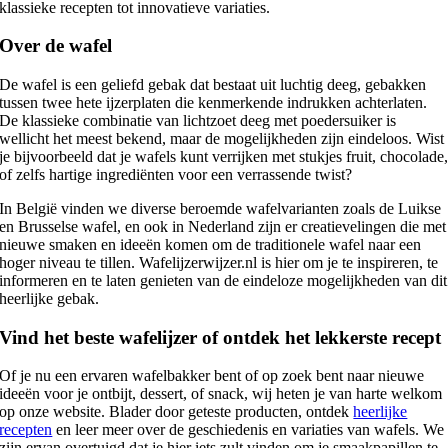
klassieke recepten tot innovatieve variaties.
Over de wafel
De wafel is een geliefd gebak dat bestaat uit luchtig deeg, gebakken
tussen twee hete ijzerplaten die kenmerkende indrukken achterlaten.
De klassieke combinatie van lichtzoet deeg met poedersuiker is
wellicht het meest bekend, maar de mogelijkheden zijn eindeloos. Wist
je bijvoorbeeld dat je wafels kunt verrijken met stukjes fruit, chocolade
of zelfs hartige ingrediënten voor een verrassende twist?
In België vinden we diverse beroemde wafelvarianten zoals de Luikse
en Brusselse wafel, en ook in Nederland zijn er creatievelingen die met
nieuwe smaken en ideeën komen om de traditionele wafel naar een
hoger niveau te tillen. Wafelijzerwijzer.nl is hier om je te inspireren, te
informeren en te laten genieten van de eindeloze mogelijkheden van dit
heerlijke gebak.
Vind het beste wafelijzer of ontdek het lekkerste recept
Of je nu een ervaren wafelbakker bent of op zoek bent naar nieuwe
ideeën voor je ontbijt, dessert, of snack, wij heten je van harte welkom
op onze website. Blader door geteste producten, ontdek
heerlijke
recepten
en leer meer over de geschiedenis en variaties van wafels. We
zijn ervan overtuigd dat je hier iets zult vinden om je smaakpapillen te